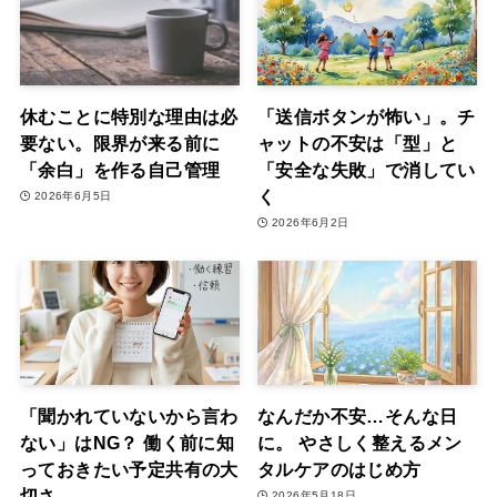
休むことに特別な理由は必
「送信ボタンが怖い」。チ
要ない。限界が来る前に
ャットの不安は「型」と
「余白」を作る自己管理
「安全な失敗」で消してい
く
2026年6月5日
2026年6月2日
「聞かれていないから言わ
なんだか不安…そんな日
ない」はNG？ 働く前に知
に。 やさしく整えるメン
っておきたい予定共有の大
タルケアのはじめ方
切さ
2026年5月18日