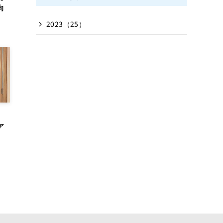
向
2023（25）
。
ア