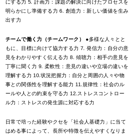
にする力
5. 計画力：課題の解決に向けたプロセスを
明らかにし準備する力
6. 創造力：新しい価値を生み
出す力
チームで働く力（チームワーク）
●多様な人々とと
もに、目標に向けて協力する力
7. 発信力：自分の意
見をわかりやすく伝える力
8. 傾聴力：相手の意見を
丁寧に聞く力
9. 柔軟性：意見の違いや立場の違いを
理解する力
10.状況把握力：自分と周囲の人々や物
事との関係性を理解する能力
11.規律性：社会のル
ールや人との約束を守る力
12.ストレスコントロー
ル力：ストレスの発生源に対応する力
日常で培った経験やクセを「社会人基礎力」に当て
はめる事によって、長所や特徴を伝えやすくなりま