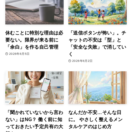
休むことに特別な理由は必
「送信ボタンが怖い」。チ
要ない。限界が来る前に
ャットの不安は「型」と
「余白」を作る自己管理
「安全な失敗」で消してい
く
2026年6月5日
2026年6月2日
「聞かれていないから言わ
なんだか不安…そんな日
ない」はNG？ 働く前に知
に。 やさしく整えるメン
っておきたい予定共有の大
タルケアのはじめ方