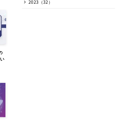
2023（32）
の
てい