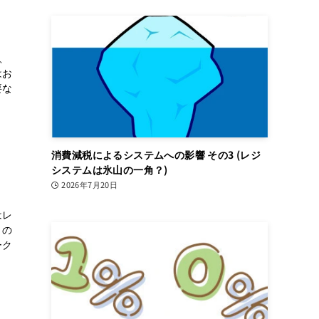
、
はお
要な
消費減税によるシステムへの影響 その3 (レジ
システムは氷山の一角？)
2026年7月20日
はレ
トの
ーク