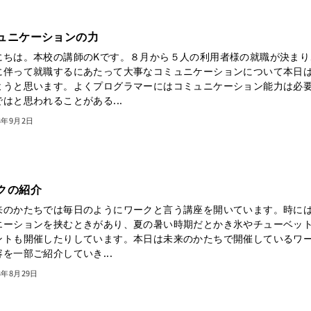
ュニケーションの力
にちは。本校の講師のKです。８月から５人の利用者様の就職が決まり
に伴って就職するにあたって大事なコミュニケーションについて本日
ようと思います。よくプログラマーにはコミュニケーション能力は必
はと思われることがある...
3年9月2日
クの紹介
のかたちでは毎日のようにワークと言う講座を開いています。時に
エーションを挟むときがあり、夏の暑い時期だとかき氷やチューベッ
ントも開催したりしています。本日は未来のかたちで開催しているワ
を一部ご紹介していき...
3年8月29日