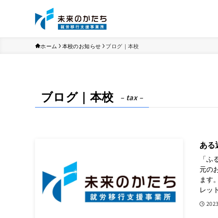
ホーム
本校のお知らせ
ブログ｜本校
ブログ｜本校
– tax –
ある
「ふ
元の
ます
レット
202