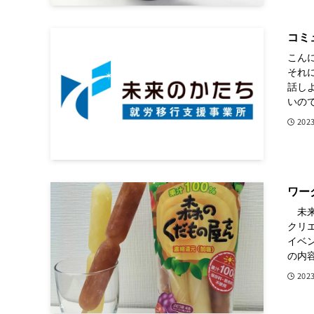
コミ
こん
それ
話し
いので
202
ワー
未来
クリ
イベ
の内容
202