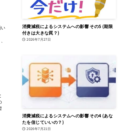
消費減税によるシステムへの影響 その5 (期限
頂い
付きは大きな罠？)
。
2026年7月27日
と、
と
の
習
消費減税によるシステムへの影響 その4 (あな
たを信じていいの？)
2026年7月21日