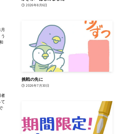
2026年8月6日
お月
よう
和
挑戦の先に
2026年7月30日
用者
って
で