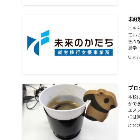
未経
こち
てい
色々
見学・
202
プロ
本校
がで
エス
には集
202