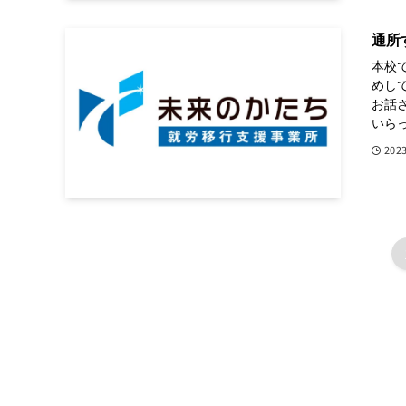
通所
本校
めし
お話
いらっ
202