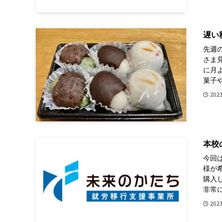
遅い
先週
さま
に月
菓子や
202
本校
今回
様が
購入
非常に
202